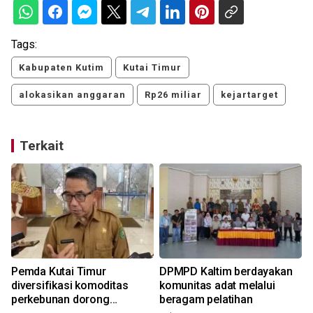
Tags:
Kabupaten Kutim
Kutai Timur
alokasikan anggaran
Rp26 miliar
kejartarget
Terkait
Pemda Kutai Timur
DPMPD Kaltim berdayakan
diversifikasi komoditas
komunitas adat melalui
perkebunan dorong
beragam pelatihan