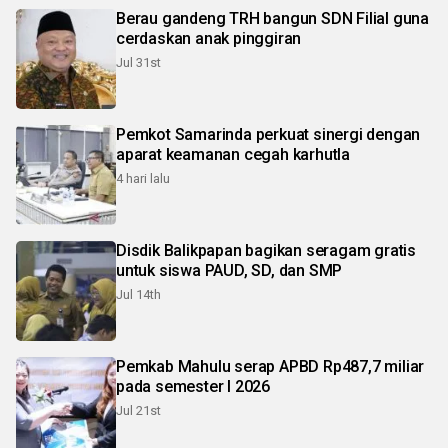
Berau gandeng TRH bangun SDN Filial guna
cerdaskan anak pinggiran
Jul 31st
Pemkot Samarinda perkuat sinergi dengan
aparat keamanan cegah karhutla
4 hari lalu
Disdik Balikpapan bagikan seragam gratis
untuk siswa PAUD, SD, dan SMP
Jul 14th
Pemkab Mahulu serap APBD Rp487,7 miliar
pada semester I 2026
Jul 21st