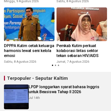
perekonomian
Minggu, 9 Agustus 2026
Sabtu, 8 Agustus 2026
DPPPA Kutim cetak keluarga
Pemkab Kutim perkuat
harmonis lewat seni kelola
kolaborasi lintas sektor
emosi
tekan sebaran HIV/AIDS
Sabtu, 8 Agustus 2026
Jumat, 7 Agustus 2026
Terpopuler - Seputar Kaltim
LPDP longgarkan syarat bahasa Inggris
untuk Beasiswa Tahap II 2026
Jul 14th