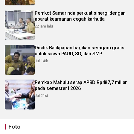
Pemkot Samarinda perkuat sinergi dengan
aparat keamanan cegah karhutla
22 jam lalu
Disdik Balikpapan bagikan seragam gratis
untuk siswa PAUD, SD, dan SMP
Jul 14th
Pemkab Mahulu serap APBD Rp487,7 miliar
pada semester I 2026
Jul 21st
Foto