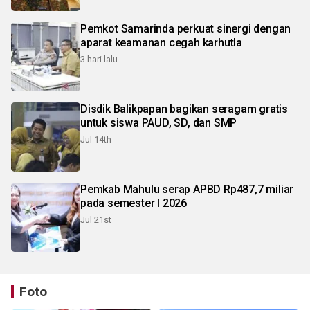
Pemkot Samarinda perkuat sinergi dengan
aparat keamanan cegah karhutla
3 hari lalu
Disdik Balikpapan bagikan seragam gratis
untuk siswa PAUD, SD, dan SMP
Jul 14th
Pemkab Mahulu serap APBD Rp487,7 miliar
pada semester I 2026
Jul 21st
Foto