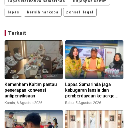
Lapas Narkotika Samarinda
Ditjenpas Kaltim
lapas
bersih narkoba
ponsel ilegal
Terkait
Kemenham Kaltim pantau
Lapas Samarinda jaga
penerapan konvensi
kebugaran lansia dan
-
antipenyiksaan
pemberdayaan keluarga
WBP
Kamis, 6 Agustus 2026
Rabu, 5 Agustus 2026
S