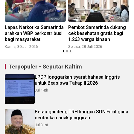
G
Lapas Narkotika Samarinda
Pemkot Samarinda dukung
arahkan WBP berkontribusi
cek kesehatan gratis bagi
bagi masyarakat
1.263 warga binaan
Kamis, 30 Juli 2026
Selasa, 28 Juli 2026
S
Terpopuler - Seputar Kaltim
LPDP longgarkan syarat bahasa Inggris
untuk Beasiswa Tahap II 2026
Jul 14th
Berau gandeng TRH bangun SDN Filial guna
cerdaskan anak pinggiran
Jul 31st