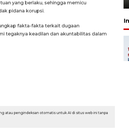
21 Juli 2026 18:13
entuan yang berlaku, sehingga memicu
ndak pidana korupsi.
I
ngkap fakta-fakta terkait dugaan
i tegaknya keadilan dan akuntabilitas dalam
g atau pengindeksan otomatis untuk AI di situs web ini tanpa