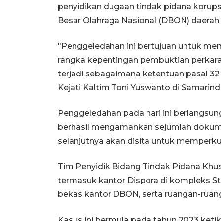
penyidikan dugaan tindak pidana korup
Besar Olahraga Nasional (DBON) daerah
"Penggeledahan ini bertujuan untuk men
rangka kepentingan pembuktian perkar
terjadi sebagaimana ketentuan pasal 3
Kejati Kaltim Toni Yuswanto di Samarinda
Penggeledahan pada hari ini berlangsung 
berhasil mengamankan sejumlah dokumen 
selanjutnya akan disita untuk memperku
Tim Penyidik Bidang Tindak Pidana Khusu
termasuk kantor Dispora di kompleks S
bekas kantor DBON, serta ruangan-ruan
Kasus ini bermula pada tahun 2023 ket