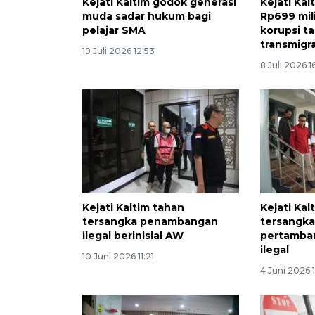
Kejati Kaltim godok generasi
Kejati Kal
muda sadar hukum bagi
Rp699 mili
pelajar SMA
korupsi t
transmigra
19 Juli 2026 12:53
8 Juli 2026 1
Kejati Kaltim tahan
Kejati Kal
tersangka penambangan
tersangka
ilegal berinisial AW
pertamba
ilegal
10 Juni 2026 11:21
4 Juni 2026 1