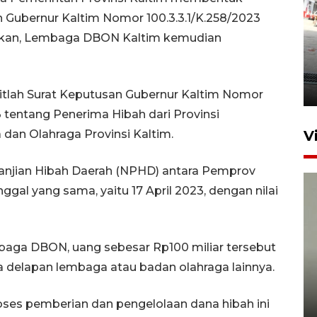
ubernur Kaltim Nomor 100.3.3.1/K.258/2023
tukan, Lembaga DBON Kaltim kemudian
Kebakaran kapal KM Prince
Soya di Samarinda
2 Agustus 2026 20:32
bitlah Surat Keputusan Gubernur Kaltim Nomor
23 tentang Penerima Hibah dari Provinsi
dan Olahraga Provinsi Kaltim.
V
janjian Hibah Daerah (NPHD) antara Pemprov
l yang sama, yaitu 17 April 2023, dengan nilai
mbaga DBON, uang sebesar Rp100 miliar tersebut
Sudah jaring 92 guru, Kaltim
 delapan lembaga atau badan olahraga lainnya.
jamin pendidikan S2 hingga S3
gratis
ses pemberian dan pengelolaan dana hibah ini