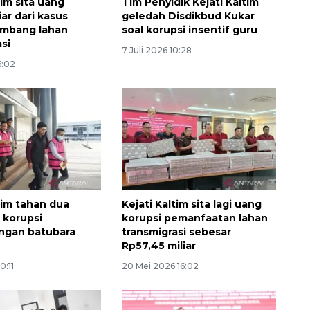
tim sita uang
Tim Penyidik Kejati Kaltim
ar dari kasus
geledah Disdikbud Kukar
ambang lahan
soal korupsi insentif guru
si
7 Juli 2026 10:28
6:02
tim tahan dua
Kejati Kaltim sita lagi uang
 korupsi
korupsi pemanfaatan lahan
ngan batubara
transmigrasi sebesar
Rp57,45 miliar
0:11
20 Mei 2026 16:02