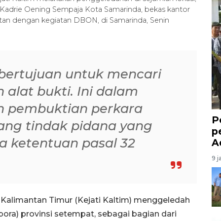
 Kadrie Oening Sempaja Kota Samarinda, bekas kantor
itan dengan kegiatan DBON, di Samarinda, Senin
bertujuan untuk mencari
lat bukti. Ini dalam
n pembuktian perkara
P
ng tindak pidana yang
p
a ketentuan pasal 32
A
9 j
 Kalimantan Timur (Kejati Kaltim) menggeledah
ora) provinsi setempat, sebagai bagian dari