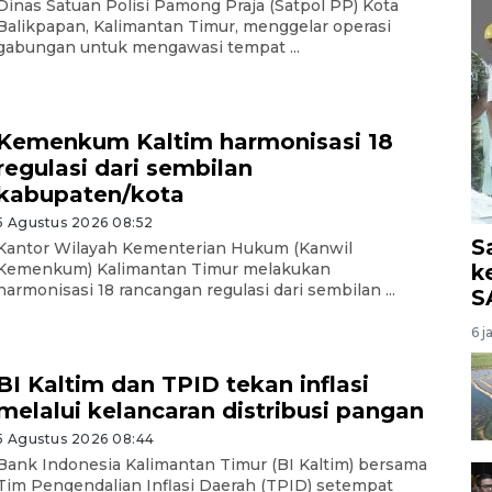
Dinas Satuan Polisi Pamong Praja (Satpol PP) Kota
Balikpapan, Kalimantan Timur, menggelar operasi
gabungan untuk mengawasi tempat ...
Kemenkum Kaltim harmonisasi 18
regulasi dari sembilan
kabupaten/kota
5 Agustus 2026 08:52
S
Kantor Wilayah Kementerian Hukum (Kanwil
k
Kemenkum) Kalimantan Timur melakukan
harmonisasi 18 rancangan regulasi dari sembilan ...
S
6 j
BI Kaltim dan TPID tekan inflasi
melalui kelancaran distribusi pangan
5 Agustus 2026 08:44
Bank Indonesia Kalimantan Timur (BI Kaltim) bersama
Tim Pengendalian Inflasi Daerah (TPID) setempat