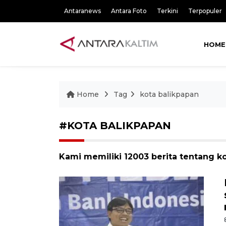
Antaranews
Antara Foto
Terkini
Terpopuler
HOME
Home
Tag
kota balikpapan
#KOTA BALIKPAPAN
Kami memiliki 12003 berita tentang k