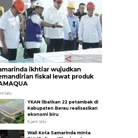
amarinda ikhtiar wujudkan
emandirian fiskal lewat produk
AMAQUA
am lalu
YKAN libatkan 22 petambak di
Kabupaten Berau realisasikan
ekonomi biru
6 jam lalu
Wali Kota Samarinda minta