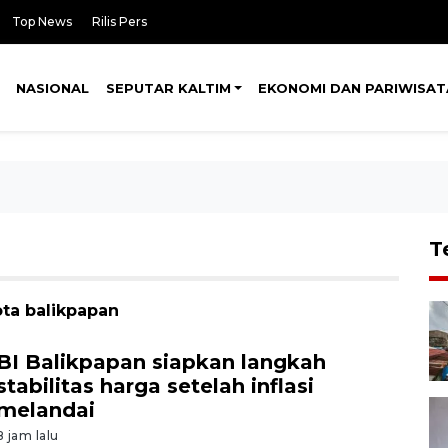
Top News
Rilis Pers
NASIONAL
SEPUTAR KALTIM
EKONOMI DAN PARIWISAT
T
ota balikpapan
BI Balikpapan siapkan langkah
stabilitas harga setelah inflasi
melandai
8 jam lalu