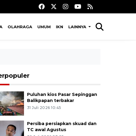
A
OLAHRAGA
UMUM
IKN
LAINNYA
erpopuler
Puluhan kios Pasar Sepinggan
Balikpapan terbakar
31 Juli 2026 10:45
Persiba persiapkan skuad dan
TC awal Agustus