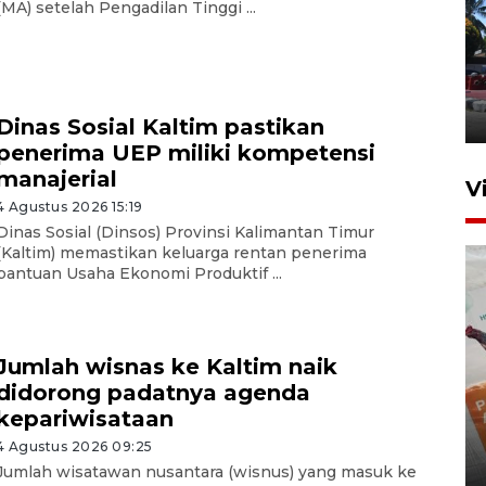
(MA) setelah Pengadilan Tinggi ...
Hasil Operasi Antik Mahakam
2026
31 Juli 2026 20:49
Dinas Sosial Kaltim pastikan
penerima UEP miliki kompetensi
manajerial
V
4 Agustus 2026 15:19
Dinas Sosial (Dinsos) Provinsi Kalimantan Timur
(Kaltim) memastikan keluarga rentan penerima
bantuan Usaha Ekonomi Produktif ...
Jumlah wisnas ke Kaltim naik
didorong padatnya agenda
IKN mulai bangun hunian dari
kepariwisataan
investasi asing
4 Agustus 2026 09:25
20 Juli 2026 19:03
Jumlah wisatawan nusantara (wisnus) yang masuk ke