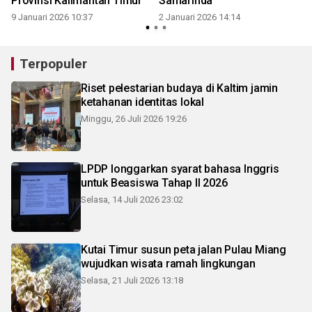
Provinsi Kalimantan Timur
Samarinda
9 Januari 2026 10:37
2 Januari 2026 14:14
2
Terpopuler
Riset pelestarian budaya di Kaltim jamin
ketahanan identitas lokal
Minggu, 26 Juli 2026 19:26
LPDP longgarkan syarat bahasa Inggris
untuk Beasiswa Tahap II 2026
Selasa, 14 Juli 2026 23:02
Kutai Timur susun peta jalan Pulau Miang
wujudkan wisata ramah lingkungan
Selasa, 21 Juli 2026 13:18