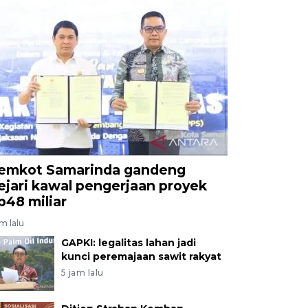
emkot Samarinda gandeng
ejari kawal pengerjaan proyek
p48 miliar
am lalu
GAPKI: legalitas lahan jadi
kunci peremajaan sawit rakyat
5 jam lalu