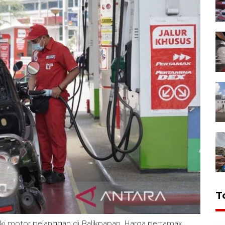
T
gki motor pelanggan di Balikpapan. Harga pertamax