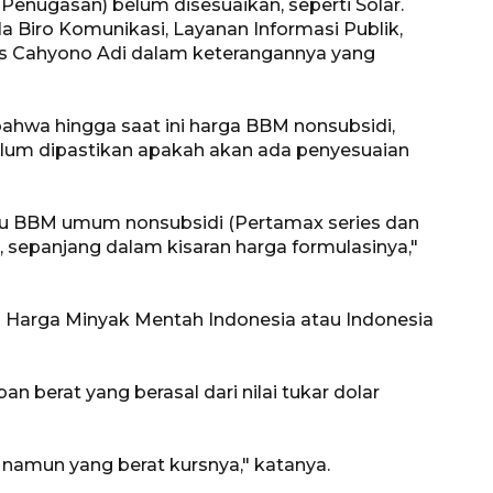
Penugasan) belum disesuaikan, seperti Solar.
a Biro Komunikasi, Layanan Informasi Publik,
s Cahyono Adi dalam keterangannya yang
hwa hingga saat ini harga BBM nonsubsidi,
belum dipastikan apakah akan ada penyesuaian
lau BBM umum nonsubsidi (Pertamax series dan
, sepanjang dalam kisaran harga formulasinya,"
Ekspedisi Rupiah Berdaulat
2026 sambangi Papua
 Harga Minyak Mentah Indonesia atau Indonesia
2026-08-06 13:15:00
 berat yang berasal dari nilai tukar dolar
 namun yang berat kursnya," katanya.