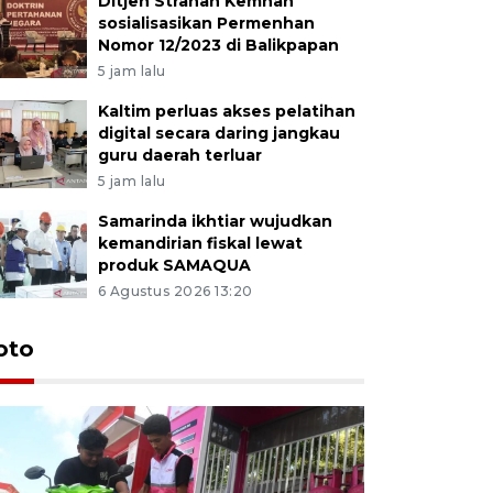
Ditjen Strahan Kemhan
sosialisasikan Permenhan
Nomor 12/2023 di Balikpapan
5 jam lalu
Kaltim perluas akses pelatihan
digital secara daring jangkau
guru daerah terluar
5 jam lalu
Samarinda ikhtiar wujudkan
kemandirian fiskal lewat
produk SAMAQUA
6 Agustus 2026 13:20
oto