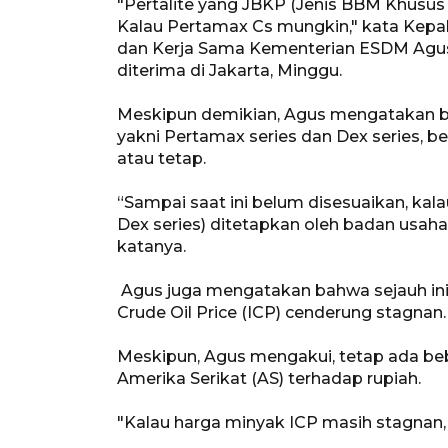
"Pertalite yang JBKP (Jenis BBM Khusus 
Kalau Pertamax Cs mungkin," kata Kepal
dan Kerja Sama Kementerian ESDM Agu
diterima di Jakarta, Minggu.
Meskipun demikian, Agus mengatakan ba
yakni Pertamax series dan Dex series, 
atau tetap.
“Sampai saat ini belum disesuaikan, ka
Dex series) ditetapkan oleh badan usaha
katanya.
Agus juga mengatakan bahwa sejauh ini
Crude Oil Price (ICP) cenderung stagnan.
Meskipun, Agus mengakui, tetap ada beban
Amerika Serikat (AS) terhadap rupiah.
"Kalau harga minyak ICP masih stagnan,