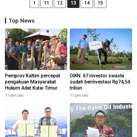
1
11
12
13
14
15
Top News
Pemprov Kaltim percepat
OIKN: 67 investor swasta
pengakuan Masyarakat
sudah berinvestasi Rp74,54
Hukum Adat Kutai Timur
triliun
17 jam lalu
17 jam lalu