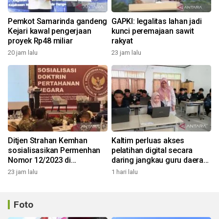
Pemkot Samarinda gandeng
GAPKI: legalitas lahan jadi
Kejari kawal pengerjaan
kunci peremajaan sawit
proyek Rp48 miliar
rakyat
20 jam lalu
23 jam lalu
Ditjen Strahan Kemhan
Kaltim perluas akses
sosialisasikan Permenhan
pelatihan digital secara
Nomor 12/2023 di
daring jangkau guru daerah
Balikpapan
terluar
23 jam lalu
1 hari lalu
Foto