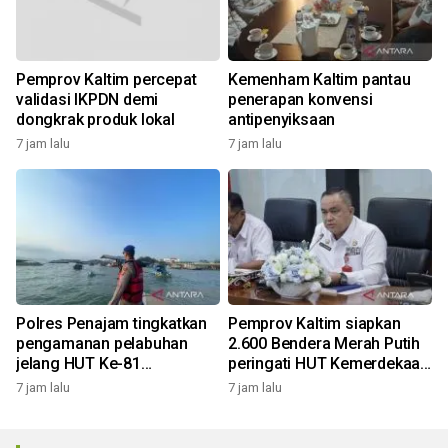
Pemprov Kaltim percepat
Kemenham Kaltim pantau
validasi IKPDN demi
penerapan konvensi
dongkrak produk lokal
antipenyiksaan
7 jam lalu
7 jam lalu
Polres Penajam tingkatkan
Pemprov Kaltim siapkan
pengamanan pelabuhan
2.600 Bendera Merah Putih
jelang HUT Ke-81
peringati HUT Kemerdekaan
Kemerdekaan RI
RI
7 jam lalu
7 jam lalu