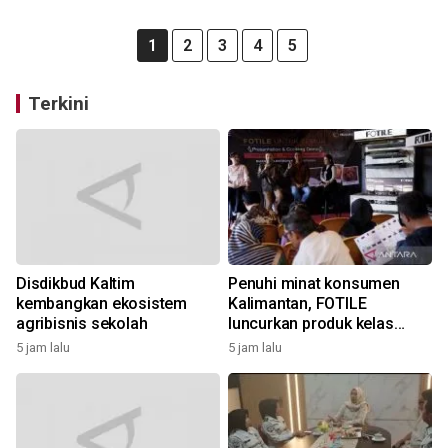
1
2
3
4
5
Terkini
Disdikbud Kaltim
Penuhi minat konsumen
kembangkan ekosistem
Kalimantan, FOTILE
agribisnis sekolah
luncurkan produk kelas
medium
5 jam lalu
5 jam lalu