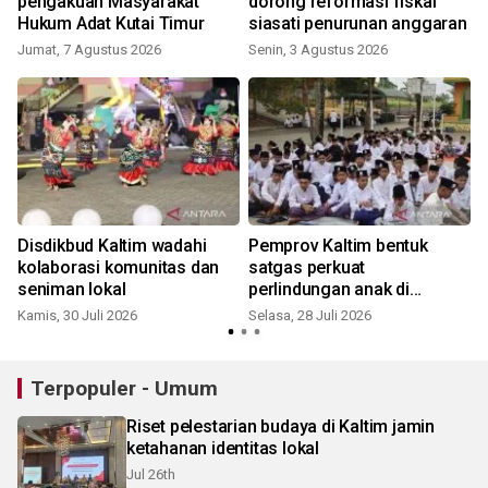
pengakuan Masyarakat
dorong reformasi fiskal
Hukum Adat Kutai Timur
siasati penurunan anggaran
Jumat, 7 Agustus 2026
Senin, 3 Agustus 2026
S
Disdikbud Kaltim wadahi
Pemprov Kaltim bentuk
kolaborasi komunitas dan
satgas perkuat
seniman lokal
perlindungan anak di
pesantren
Kamis, 30 Juli 2026
Selasa, 28 Juli 2026
S
Terpopuler - Umum
Riset pelestarian budaya di Kaltim jamin
ketahanan identitas lokal
Jul 26th