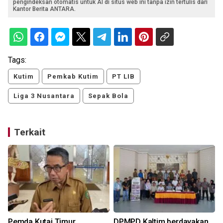
pengindeksan otomatis untuk AI di situs web ini tanpa izin tertulis dari
Kantor Berita ANTARA.
Tags:
Kutim
Pemkab Kutim
PT LIB
Liga 3 Nusantara
Sepak Bola
Terkait
Pemda Kutai Timur
DPMPD Kaltim berdayakan