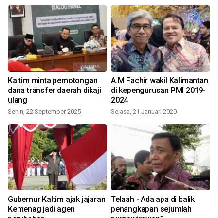
Kaltim minta pemotongan
A.M Fachir wakil Kalimantan
dana transfer daerah dikaji
di kepengurusan PMI 2019-
ulang
2024
Senin, 22 September 2025
Selasa, 21 Januari 2020
Gubernur Kaltim ajak jajaran
Telaah - Ada apa di balik
P
Kemenag jadi agen
penangkapan sejumlah