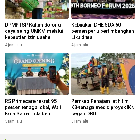
DPMPTSP Kaltim dorong
Kebijakan DHE SDA 50
daya saing UMKM melalui
persen perlu pertimbangkan
kepastian izin usaha
Likuiditas
4 jam lalu
4 jam lalu
RS Primecare rekrut 95
Pemkab Penajam latih tim
persen tenaga lokal, Wali
K3-tenaga medis proyek IKN
Kota Samarinda beri
cegah DBD
apresiasi
5 jam lalu
5 jam lalu