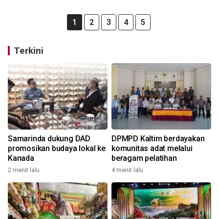
1
2
3
4
5
Terkini
Samarinda dukung DAD
DPMPD Kaltim berdayakan
promosikan budaya lokal ke
komunitas adat melalui
Kanada
beragam pelatihan
2 menit lalu
4 menit lalu