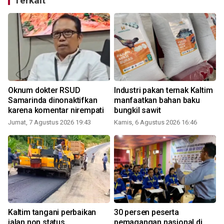
Terkait
Oknum dokter RSUD
Industri pakan ternak Kaltim
n
Samarinda dinonaktifkan
manfaatkan bahan baku
karena komentar nirempati
bungkil sawit
S
Jumat, 7 Agustus 2026 19:43
Kamis, 6 Agustus 2026 16:46
Kaltim tangani perbaikan
30 persen peserta
jalan non status
pemagangan nasional di