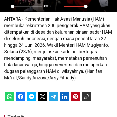
00:00
Play
Mute
Settings
PIP
En
ANTARA - Kementerian Hak Asasi Manusia (HAM)
ful
membuka rekrutmen 200 penggerak HAM yang akan
ditempatkan di desa dan kelurahan binaan sadar HAM
di seluruh Indonesia, dengan masa pendaftaran 22
hingga 24 Juni 2026. Wakil Menteri HAM Mugiyanto,
Selasa (23/6), menjelaskan kader ini bertugas
mendampingi masyarakat, memetakan pemenuhan
hak dasar warga, hingga menerima dan melaporkan
dugaan pelanggaran HAM di wilayahnya. (Hanifan
Ma'ruf/Sandy Arizona/Arsy Fitriady)