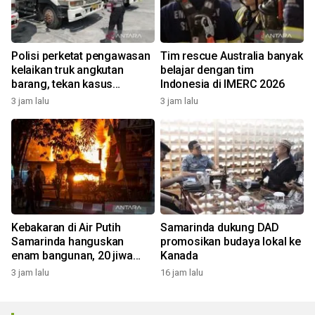
Polisi perketat pengawasan
Tim rescue Australia banyak
kelaikan truk angkutan
belajar dengan tim
barang, tekan kasus
Indonesia di IMERC 2026
kecelakaan
3 jam lalu
3 jam lalu
Kebakaran di Air Putih
Samarinda dukung DAD
Samarinda hanguskan
promosikan budaya lokal ke
enam bangunan, 20 jiwa
Kanada
terdampak
3 jam lalu
16 jam lalu