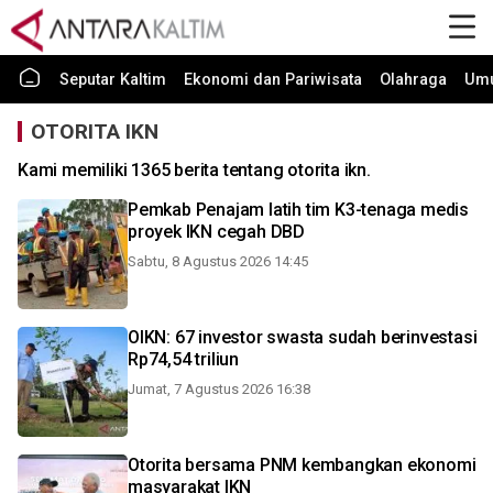
Seputar Kaltim
Ekonomi dan Pariwisata
Olahraga
Um
OTORITA IKN
Kami memiliki 1365 berita tentang otorita ikn.
Pemkab Penajam latih tim K3-tenaga medis
proyek IKN cegah DBD
Sabtu, 8 Agustus 2026 14:45
OIKN: 67 investor swasta sudah berinvestasi
Rp74,54 triliun
Jumat, 7 Agustus 2026 16:38
Otorita bersama PNM kembangkan ekonomi
masyarakat IKN