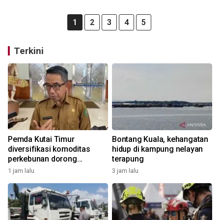
1
2
3
4
5
Terkini
Pemda Kutai Timur
Bontang Kuala, kehangatan
diversifikasi komoditas
hidup di kampung nelayan
perkebunan dorong
terapung
perekonomian
1 jam lalu
3 jam lalu