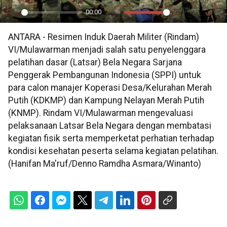
00:00
Play
Mute
Settings
PIP
En
ANTARA - Resimen Induk Daerah Militer (Rindam)
ful
VI/Mulawarman menjadi salah satu penyelenggara
pelatihan dasar (Latsar) Bela Negara Sarjana
Penggerak Pembangunan Indonesia (SPPI) untuk
para calon manajer Koperasi Desa/Kelurahan Merah
Putih (KDKMP) dan Kampung Nelayan Merah Putih
(KNMP). Rindam VI/Mulawarman mengevaluasi
pelaksanaan Latsar Bela Negara dengan membatasi
kegiatan fisik serta memperketat perhatian terhadap
kondisi kesehatan peserta selama kegiatan pelatihan.
(Hanifan Ma'ruf/Denno Ramdha Asmara/Winanto)