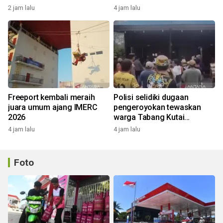
2 jam lalu
4 jam lalu
Freeport kembali meraih
Polisi selidiki dugaan
juara umum ajang IMERC
pengeroyokan tewaskan
2026
warga Tabang Kutai
Kartanegara
4 jam lalu
4 jam lalu
Foto