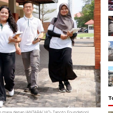
T
ap masa depan (ANTARA/ HO- Tanoto Foundation)