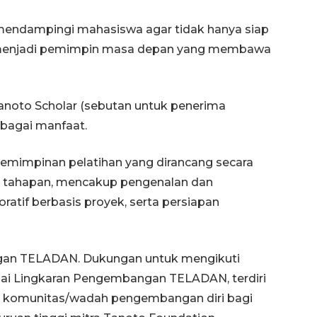
mendampingi mahasiswa agar tidak hanya siap
ap menjadi pemimpin masa depan yang membawa
noto Scholar (sebutan untuk penerima
bagai manfaat.
impinan pelatihan yang dirancang secara
ga tahapan, mencakup pengenalan dan
Awas penipuan berbasis AI
atif berbasis proyek, serta persiapan
2026-08-07 13:45:00
gan TELADAN. Dukungan untuk mengikuti
gai Lingkaran Pengembangan TELADAN, terdiri
): komunitas/wadah pengembangan diri bagi