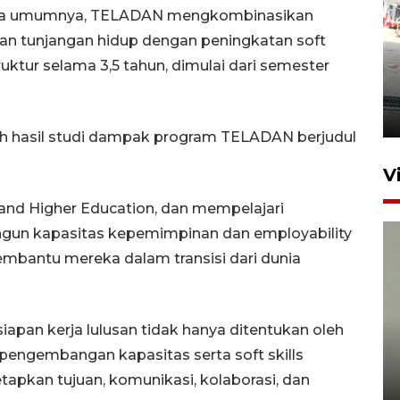
ada umumnya, TELADAN mengkombinasikan
 dan tunjangan hidup dengan peningkatan soft
uktur selama 3,5 tahun, dimulai dari semester
Kebakaran kapal KM Prince
Soya di Samarinda
2 Agustus 2026 20:32
eh hasil studi dampak program TELADAN berjudul
V
er and Higher Education, dan mempelajari
n kapasitas kepemimpinan dan employability
embantu mereka dalam transisi dari dunia
apan kerja lulusan tidak hanya ditentukan oleh
Sudah jaring 92 guru, Kaltim
pengembangan kapasitas serta soft skills
jamin pendidikan S2 hingga S3
pkan tujuan, komunikasi, kolaborasi, dan
gratis