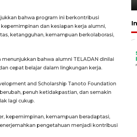
.
21 Juli 2026 18:13
ukkan bahwa program ini berkontribusi
I
 kepemimpinan dan kesiapan kerja alumni,
tas, ketangguhan, kemampuan berkolaborasi,
uga menunjukkan bahwa alumni TELADAN dinilai
n cepat belajar dalam lingkungan kerja.
evelopment and Scholarship Tanoto Foundation
 berubah, penuh ketidakpastian, dan semakin
ak lagi cukup.
ter, kepemimpinan, kemampuan beradaptasi,
nerjemahkan pengetahuan menjadi kontribusi