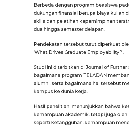
Berbeda dengan program beasiswa p
dukungan finansial berupa biaya kuliah
skills dan pelatihan kepemimpinan terstr
dua hingga semester delapan.
Pendekatan tersebut turut diperkuat ol
‘What Drives Graduate Employability?’.
Studi ini diterbitkan di Journal of Furth
bagaimana program TELADAN membangu
alumni, serta bagaimana hal tersebut m
kampus ke dunia kerja.
Hasil penelitian menunjukkan bahwa kesi
kemampuan akademik, tetapi juga oleh 
seperti ketangguhan, kemampuan meneta