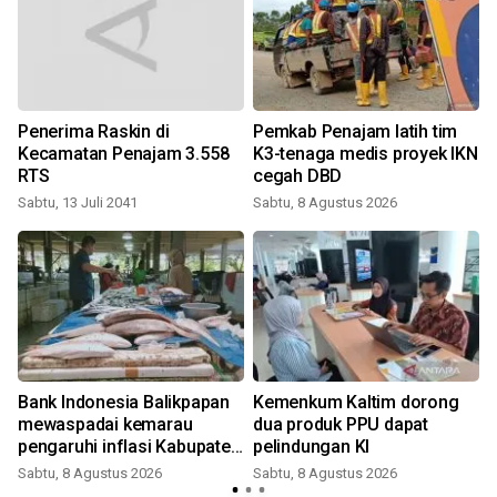
e
Penerima Raskin di
Pemkab Penajam latih tim
Kecamatan Penajam 3.558
K3-tenaga medis proyek IKN
RTS
cegah DBD
Sabtu, 13 Juli 2041
Sabtu, 8 Agustus 2026
Bank Indonesia Balikpapan
Kemenkum Kaltim dorong
mewaspadai kemarau
dua produk PPU dapat
pengaruhi inflasi Kabupaten
pelindungan KI
t
Penajam
Sabtu, 8 Agustus 2026
Sabtu, 8 Agustus 2026