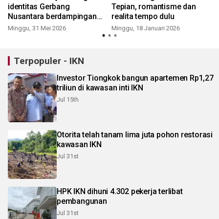
identitas Gerbang
Tepian, romantisme dan
le
Nusantara berdampingan
realita tempo dulu
dengan IKN
Minggu, 31 Mei 2026
Minggu, 18 Januari 2026
S
Terpopuler - IKN
Investor Tiongkok bangun apartemen Rp1,27
triliun di kawasan inti IKN
Jul 15th
Otorita telah tanam lima juta pohon restorasi
kawasan IKN
Jul 31st
HPK IKN dihuni 4.302 pekerja terlibat
pembangunan
Jul 31st