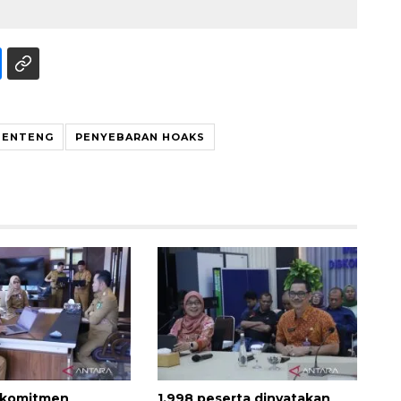
BENTENG
PENYEBARAN HOAKS
Waspadai penyakit saat
musim kemarau
2026-08-05 12:00:00
 komitmen
1.998 peserta dinyatakan