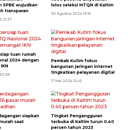
n SPBE wujudkan
lolos seleksi MTQN di Kaltim
h transparan
30 Agustus 2024 19:16
5 21:37
rsiap tuan rumah
Pemkab Kutim fokus
onal 2024 dengan
bangunan jaringan internet
 IKN
tingkatkan pelayanan digital
 20:36
17 Mei 2024 10:45