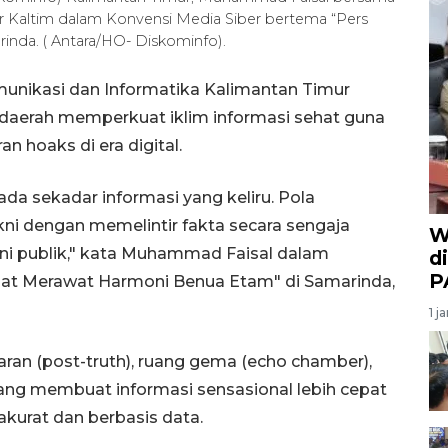
r Kaltim dalam Konvensi Media Siber bertema “Pers
nda. ( Antara/HO- Diskominfo).
unikasi dan Informatika Kalimantan Timur
daerah memperkuat iklim informasi sehat guna
 hoaks di era digital.
ada sekadar informasi yang keliru. Pola
kni dengan memelintir fakta secara sengaja
W
ni publik," kata Muhammad Faisal dalam
d
P
hat Merawat Harmoni Benua Etam" di Samarinda,
1 j
an (post-truth), ruang gema (echo chamber),
yang membuat informasi sensasional lebih cepat
kurat dan berbasis data.