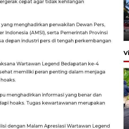
ergerak cepat agar tidak kehilangan
Hasil Operasi Antik Mahakam
i yang menghadirkan perwakilan Dewan Pers,
2026
r Indonesia (AMSI), serta Pemerintah Provinsi
31 Juli 2026 20:49
 depan industri pers di tengah perkembangan
V
elaksana Wartawan Legend Bedapatan ke-4
sehat memiliki peran penting dalam menjaga
 hoaks.
pu menghadirkan informasi yang benar dan
api hoaks. Tugas kewartawanan merupakan
Kaltim terapkan pola tanam
PM-AAS untuk produksi padi
cetak sawah
a diisi dengan Malam Apresiasi Wartawan Legend
17 Juli 2026 16:43