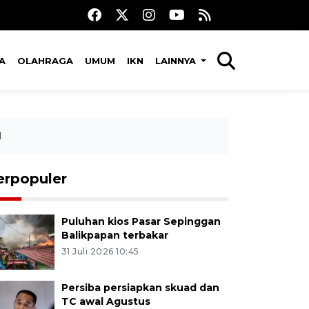
A
OLAHRAGA
UMUM
IKN
LAINNYA
l
erpopuler
Puluhan kios Pasar Sepinggan
Balikpapan terbakar
31 Juli 2026 10:45
Persiba persiapkan skuad dan
TC awal Agustus