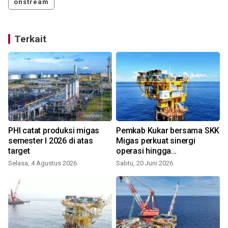
onstream
Terkait
s
PHI catat produksi migas
Pemkab Kukar bersama SKK
semester I 2026 di atas
Migas perkuat sinergi
target
operasi hingga
pemberdayaan
Selasa, 4 Agustus 2026
Sabtu, 20 Juni 2026
R