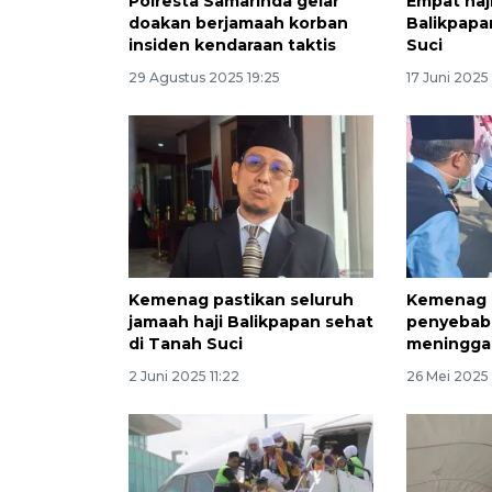
Polresta Samarinda gelar
Empat haj
doakan berjamaah korban
Balikpapa
insiden kendaraan taktis
Suci
29 Agustus 2025 19:25
17 Juni 2025
Kemenag pastikan seluruh
Kemenag 
jamaah haji Balikpapan sehat
penyebab 
di Tanah Suci
meninggal
2 Juni 2025 11:22
26 Mei 2025 