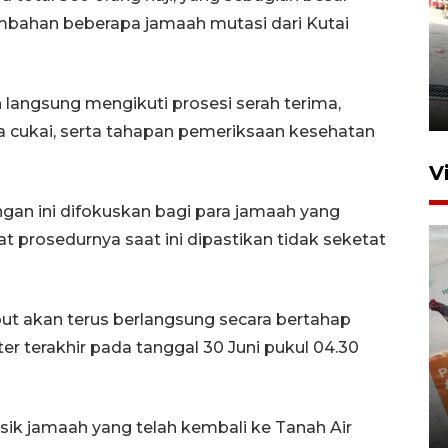
ambahan beberapa jamaah mutasi dari Kutai
Kebakaran kapal KM Prince
Soya di Samarinda
h langsung mengikuti prosesi serah terima,
2 Agustus 2026 20:32
 cukai, serta tahapan pemeriksaan kesehatan
V
gan ini difokuskan bagi para jamaah yang
 prosedurnya saat ini dipastikan tidak seketat
ut akan terus berlangsung secara bertahap
ter terakhir pada tanggal 30 Juni pukul 04.30
IKN mulai bangun hunian dari
investasi asing
isik jamaah yang telah kembali ke Tanah Air
20 Juli 2026 19:03