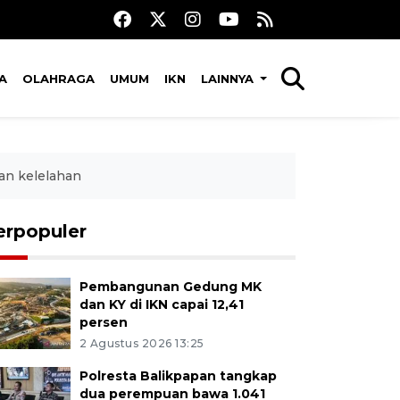
A
OLAHRAGA
UMUM
IKN
LAINNYA
an kelelahan
erpopuler
Pembangunan Gedung MK
dan KY di IKN capai 12,41
persen
2 Agustus 2026 13:25
Polresta Balikpapan tangkap
dua perempuan bawa 1.041