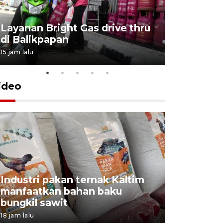
Layanan Bright Gas drive thru
Inflasi Ka
di Balikpapan
2026
15 jam lalu
4 Agustus 202
ideo
Industri pakan ternak Kaltim
manfaatkan bahan baku
Kaltim ta
bungkil sawit
non stat
18 jam lalu
5 Agustus 202