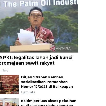
APKI: legalitas lahan jadi kunci
eremajaan sawit rakyat
am lalu
Ditjen Strahan Kemhan
sosialisasikan Permenhan
Nomor 12/2023 di Balikpapan
1 jam lalu
Kaltim perluas akses pelatihan
digital secara daring jangkau