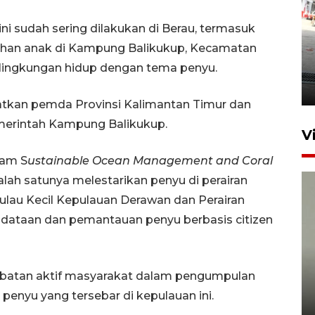
i sudah sering dilakukan di Berau, termasuk
uluhan anak di Kampung Balikukup, Kecamatan
Kebakaran kapal KM Prince
Soya di Samarinda
n lingkungan hidup dengan tema penyu.
2 Agustus 2026 20:32
atkan pemda Provinsi Kalimantan Timur dan
merintah Kampung Balikukup.
V
ram S
ustainable
Ocean Management and Coral
ah satunya melestarikan penyu di perairan
ulau Kecil Kepulauan Derawan dan Perairan
dataan dan pemantauan penyu berbasis citizen
Sudah jaring 92 guru, Kaltim
ibatan aktif masyarakat dalam pengumpulan
jamin pendidikan S2 hingga S3
enyu yang tersebar di kepulauan ini.
gratis