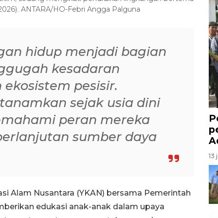
5/2026). ANTARA/HO-Febri Angga Palguna
gan hidup menjadi bagian
nggugah kesadaran
ekosistem pesisir.
tanamkan sejak usia dini
emahami peran mereka
P
p
erlanjutan sumber daya
A
13 
asi Alam Nusantara (YKAN) bersama Pemerintah
berikan edukasi anak-anak dalam upaya