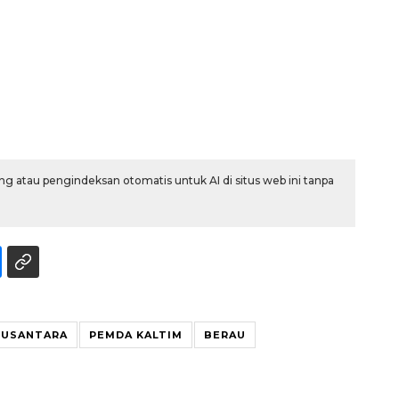
g atau pengindeksan otomatis untuk AI di situs web ini tanpa
Ekonomi triwulan II-2026
tumbuh 5,29 persen
2026-08-06 18:45:00
NUSANTARA
PEMDA KALTIM
BERAU