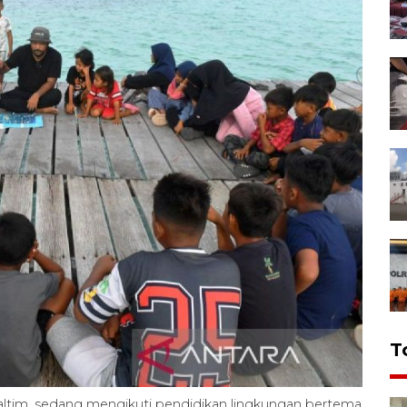
T
altim, sedang mengikuti pendidikan lingkungan bertema