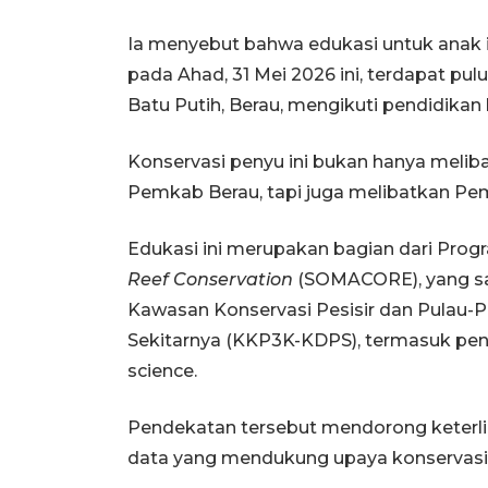
Ia menyebut bahwa edukasi untuk anak in
pada Ahad, 31 Mei 2026 ini, terdapat p
Batu Putih, Berau, mengikuti pendidika
Konservasi penyu ini bukan hanya melib
Pemkab Berau, tapi juga melibatkan Pe
Edukasi ini merupakan bagian dari Prog
Reef Conservation
(SOMACORE), yang sal
Kawasan Konservasi Pesisir dan Pulau-P
Sekitarnya (KKP3K-KDPS), termasuk pen
science.
Pendekatan tersebut mendorong keterl
data yang mendukung upaya konservasi p