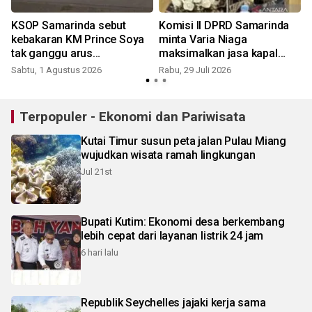
KSOP Samarinda sebut
Komisi II DPRD Samarinda
kebakaran KM Prince Soya
minta Varia Niaga
tak ganggu arus
maksimalkan jasa kapal
penumpang
asisst untuk naikan PAD
Sabtu, 1 Agustus 2026
Rabu, 29 Juli 2026
Terpopuler - Ekonomi dan Pariwisata
Kutai Timur susun peta jalan Pulau Miang
wujudkan wisata ramah lingkungan
Jul 21st
Bupati Kutim: Ekonomi desa berkembang
lebih cepat dari layanan listrik 24 jam
6 hari lalu
Republik Seychelles jajaki kerja sama