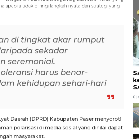
a apabila tidak diiringi langkah nyata dan strategi yang
n di tingkat akar rumput
daripada sekadar
n seremonial.
toleransi harus benar-
S
k
lam kehidupan sehari-hari
S
8 j
kyat Daerah (DPRD) Kabupaten Paser menyoroti
aman polarisasi di media sosial yang dinilai dapat
engah masyarakat.