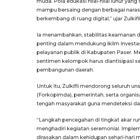
muda. Pola edukasi nilai-nilai luhur yang
mampu bersaing dengan berbagai narasi 
berkembang di ruang digital,” ujar Zulkifl
Ia menambahkan, stabilitas keamanan 
penting dalam mendukung iklim investas
pelayanan publik di Kabupaten Paser. Me
sentimen kelompok harus diantisipasi s
pembangunan daerah.
Untuk itu, Zulkifli mendorong seluruh u
(Forkopimda), pemerintah, serta organis
tengah masyarakat guna mendeteksi dan
“Langkah pencegahan di tingkat akar ru
menghadiri kegiatan seremonial. Impleme
dirasakan dalam kehidupan sehari-hari m