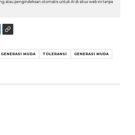
g atau pengindeksan otomatis untuk AI di situs web ini tanpa
GENERASI MUDA
TOLERANSI
GENERASI MUDA
Memberantas kejahatan
jalanan Jakarta
2026-08-05 18:00:00