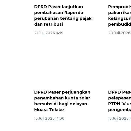
DPRD Paser lanjutkan
Pemprov 
pembahasan Raperda
pakan ika
perubahan tentang pajak
kelangsu
dan retribusi
pembudid
21 Juli 2026 14:19
20 Juli 2026
DPRD Paser perjuangkan
DPRD Pas
penambahan kuota solar
pelepasa
bersubsidi bagi nelayan
PTPN IV u
Muara Telake
pengemba
16 Juli 2026 14:30
16 Juli 2026 1