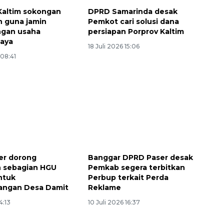
Kaltim sokongan
DPRD Samarinda desak
n guna jamin
Pemkot cari solusi dana
ngan usaha
persiapan Porprov Kaltim
aya
18 Juli 2026 15:06
 08:41
er dorong
Banggar DPRD Paser desak
n sebagian HGU
Pemkab segera terbitkan
ntuk
Perbup terkait Perda
ngan Desa Damit
Reklame
4:13
10 Juli 2026 16:37