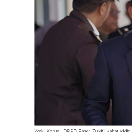
Wakil Ketua I DPRD Paser, Zulkifli Kaharuddi