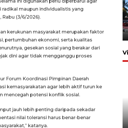
 selama ini digunakan perlu diperbarui agar
radikal maupun individualistis yang
i, Rabu (3/6/2026).
Hasil Operasi Antik Mahakam
2026
dan kerukunan masyarakat merupakan faktor
31 Juli 2026 20:49
i, pertumbuhan ekonomi, serta kualitas
nurutnya, gesekan sosial yang berakar dari
V
ejak dini agar tidak mengganggu proses
nsur Forum Koordinasi Pimpinan Daerah
asi kemasyarakatan agar lebih aktif turun ke
 mencegah potensi konflik sosial.
mput jauh lebih penting daripada sekadar
IKN mulai bangun hunian dari
ntasi nilai toleransi harus benar-benar
investasi asing
asyarakat,” katanya.
20 Juli 2026 19:03