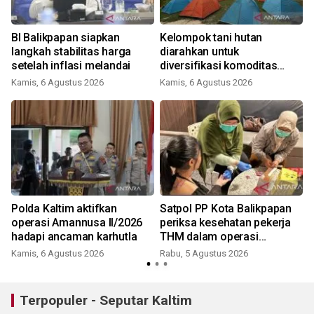
s
BI Balikpapan siapkan
Kelompok tani hutan
langkah stabilitas harga
diarahkan untuk
setelah inflasi melandai
diversifikasi komoditas
non-kayu
Kamis, 6 Agustus 2026
Kamis, 6 Agustus 2026
Polda Kaltim aktifkan
Satpol PP Kota Balikpapan
operasi Amannusa II/2026
periksa kesehatan pekerja
hadapi ancaman karhutla
THM dalam operasi
gabungan
Kamis, 6 Agustus 2026
Rabu, 5 Agustus 2026
Terpopuler - Seputar Kaltim