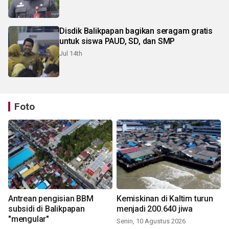
Disdik Balikpapan bagikan seragam gratis
untuk siswa PAUD, SD, dan SMP
Jul 14th
Foto
Antrean pengisian BBM
Kemiskinan di Kaltim turun
subsidi di Balikpapan
menjadi 200.640 jiwa
"mengular"
Senin, 10 Agustus 2026