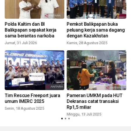
Polda Kaltim dan BI
Pemkot Balikpapan buka
B
Balikpapan sepakat kerja
peluang kerja sama dagang
sama berantas narkoba
dengan Kazakhstan
Jumat, 31 Juli 2026
Kamis, 28 Agustus 2025
Tim Rescue Freeport juara
Pameran UMKM pada HUT
n
umum IMERC 2025
Dekranas catat transaksi
Rp1,5 miliar
Senin, 18 Agustus 2025
Minggu, 13 Juli 2025