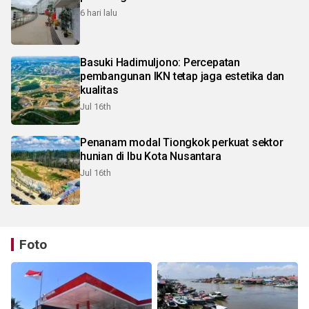
6 hari lalu
Basuki Hadimuljono: Percepatan
pembangunan IKN tetap jaga estetika dan
kualitas
Jul 16th
Penanam modal Tiongkok perkuat sektor
hunian di Ibu Kota Nusantara
Jul 16th
Foto