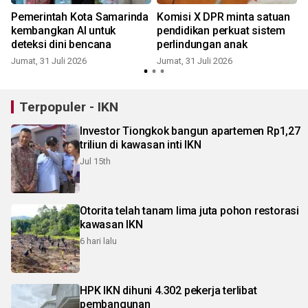
Pemerintah Kota Samarinda
Komisi X DPR minta satuan
kembangkan AI untuk
pendidikan perkuat sistem
deteksi dini bencana
perlindungan anak
Jumat, 31 Juli 2026
Jumat, 31 Juli 2026
S
Terpopuler - IKN
Investor Tiongkok bangun apartemen Rp1,27
triliun di kawasan inti IKN
Jul 15th
Otorita telah tanam lima juta pohon restorasi
kawasan IKN
6 hari lalu
HPK IKN dihuni 4.302 pekerja terlibat
pembangunan