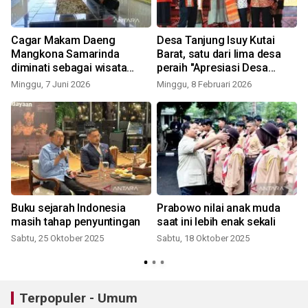
Cagar Makam Daeng
Desa Tanjung Isuy Kutai
Mangkona Samarinda
Barat, satu dari lima desa
diminati sebagai wisata
peraih "Apresiasi Desa
sejarah
Budaya"
Minggu, 7 Juni 2026
Minggu, 8 Februari 2026
Buku sejarah Indonesia
Prabowo nilai anak muda
masih tahap penyuntingan
saat ini lebih enak sekali
s
Sabtu, 25 Oktober 2025
Sabtu, 18 Oktober 2025
Terpopuler - Umum