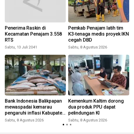
e
Penerima Raskin di
Pemkab Penajam latih tim
Kecamatan Penajam 3.558
K3-tenaga medis proyek IKN
RTS
cegah DBD
Sabtu, 13 Juli 2041
Sabtu, 8 Agustus 2026
Bank Indonesia Balikpapan
Kemenkum Kaltim dorong
mewaspadai kemarau
dua produk PPU dapat
pengaruhi inflasi Kabupaten
pelindungan KI
t
Penajam
Sabtu, 8 Agustus 2026
Sabtu, 8 Agustus 2026