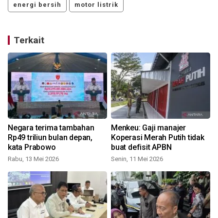
energi bersih
motor listrik
Terkait
Negara terima tambahan
Menkeu: Gaji manajer
Rp49 triliun bulan depan,
Koperasi Merah Putih tidak
kata Prabowo
buat defisit APBN
Rabu, 13 Mei 2026
Senin, 11 Mei 2026
S