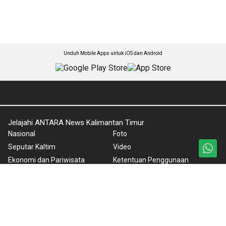
Unduh Mobile Apps untuk iOS dan Android
Jelajahi ANTARA News Kalimantan Timur
Nasional
Foto
Seputar Kaltim
Video
Ekonomi dan Pariwisata
Ketentuan Penggunaan
Olahraga
Kebijakan Privasi
Umum
Pedoman Media Siber
IKN
Tentang Kami
Rilis Pers
Versi Desktop