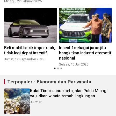
Minggu, 22 Februari 2026
R
Beli mobil listrik impor utuh,
Insentif sebagai jurus jitu
O
tidak lagi dapat insentif
bangkitkan industri otomotif
nasional
Jumat, 12 September 2025
Selasa, 15 Juli 2025
Terpopuler - Ekonomi dan Pariwisata
Kutai Timur susun peta jalan Pulau Miang
wujudkan wisata ramah lingkungan
Jul 21st