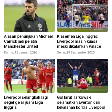
Alasan penunjukan Michael
Klasemen Liga Inggris:
Carrick jadi pelatih
Liverpool masih kuasa
Manchester United
meski dikalahkan Palace
Kamis, 15 Januari 2026
Senin, 29 September 2025
K
Liverpool selangkah lagi
Gol larut Tarkowski
s
segel gelar juara Liga
selamatkan Everton dari
Inggris
kekalahan kontra Liverpool