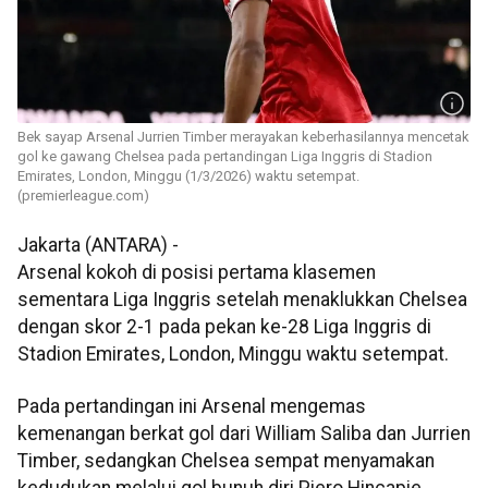
Bek sayap Arsenal Jurrien Timber merayakan keberhasilannya mencetak
gol ke gawang Chelsea pada pertandingan Liga Inggris di Stadion
Emirates, London, Minggu (1/3/2026) waktu setempat.
(premierleague.com)
Jakarta (ANTARA) -
Arsenal kokoh di posisi pertama klasemen
sementara Liga Inggris setelah menaklukkan Chelsea
dengan skor 2-1 pada pekan ke-28 Liga Inggris di
Stadion Emirates, London, Minggu waktu setempat.
Pada pertandingan ini Arsenal mengemas
kemenangan berkat gol dari William Saliba dan Jurrien
Timber, sedangkan Chelsea sempat menyamakan
kedudukan melalui gol bunuh diri Piero Hincapie,