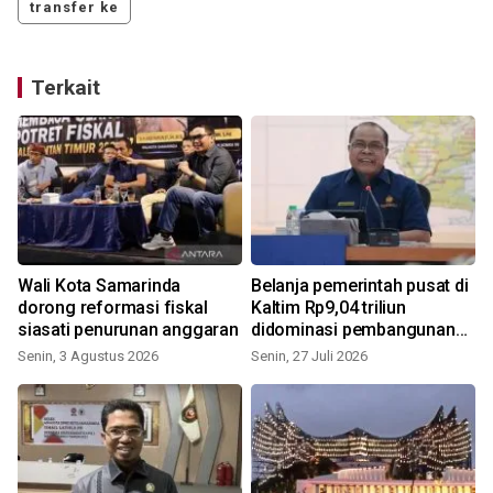
transfer ke
Terkait
Wali Kota Samarinda
Belanja pemerintah pusat di
dorong reformasi fiskal
Kaltim Rp9,04 triliun
siasati penurunan anggaran
didominasi pembangunan
infrastruktur IKN
Senin, 3 Agustus 2026
Senin, 27 Juli 2026
K